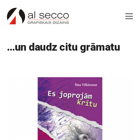
…un daudz
citu grāmatu