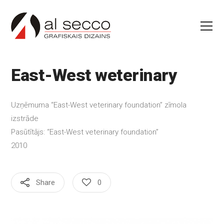
East-West weterinary
Uzņēmuma “East-West veterinary foundation” zīmola
izstrāde
Pasūtītājs: “East-West veterinary foundation”
2010
Share
0