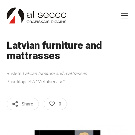
Latvian furniture and
mattrasses
Buklets
Latvian furniture and mattrasses
Pasūtītājs: SIA “Metalserviss”
Share
0