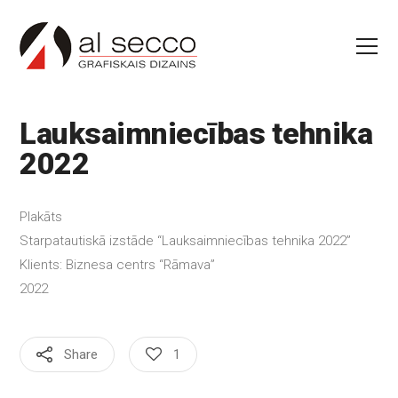
Lauksaimniecības tehnika
2022
Plakāts
Starpatautiskā izstāde “Lauksaimniecības tehnika 2022”
Klients: Biznesa centrs “Rāmava”
2022
Share
1