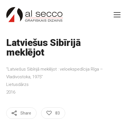
Latviešus Sibīrijā
meklējot
“Latviešus Sibīrijā meklējot : veloekspedīcija Rīga –
Vladivostoka, 1975”
Lietusdārzs
2016
Share
83