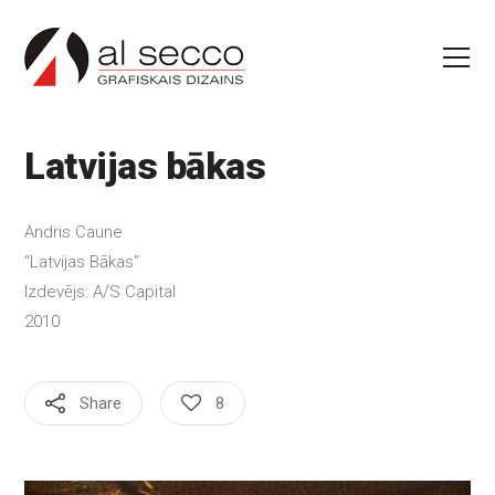
Latvijas bākas
Andris Caune
“Latvijas Bākas”
Izdevējs: A/S Capital
2010
Share
8