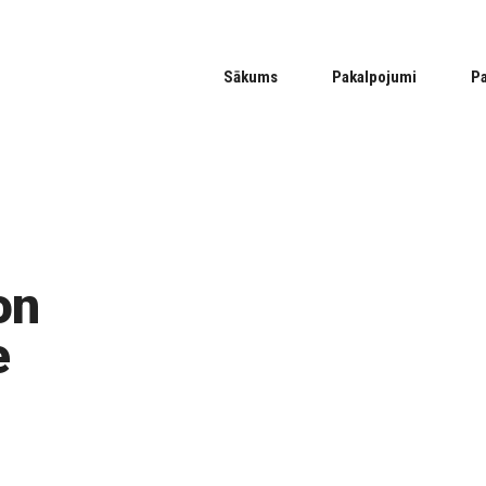
Sākums
Pakalpojumi
P
on
e