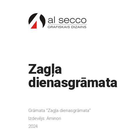
Zagļa
dienasgrāmata
Grāmata “Zagļa dienasgrāmata”
Izdevējs: Aminori
2024