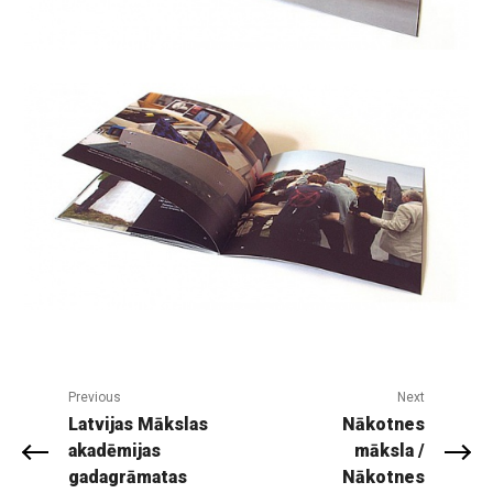
Previous
Next
Latvijas Mākslas
Nākotnes
akadēmijas
māksla /
gadagrāmatas
Nākotnes