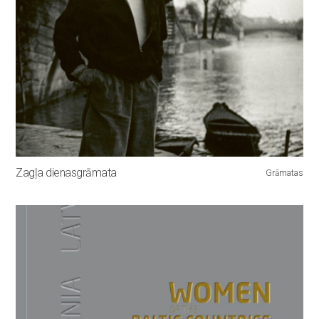
Zagļa dienasgrāmata
Grāmatas