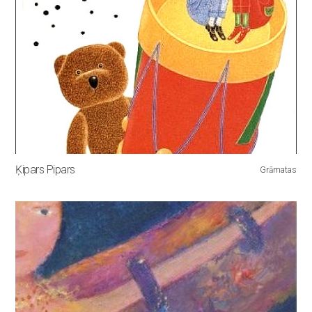
Ķipars Pipars
Grāmatas