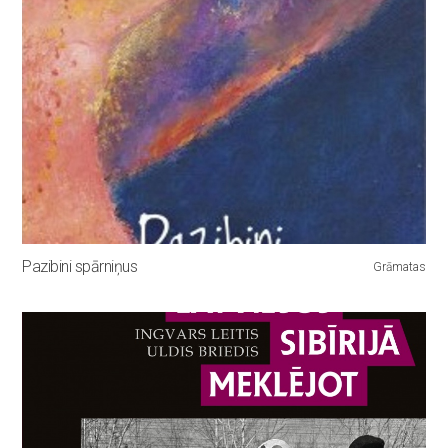
Pazibini spārniņus
Grāmatas