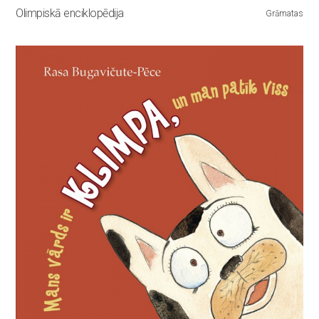
Olimpiskā enciklopēdija
Grāmatas