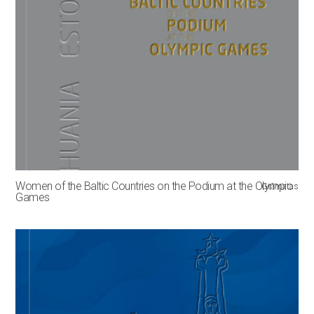
Women of the Baltic Countries on the Podium at the Olympic
Grāmatas
Games