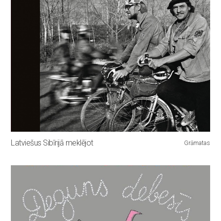
Latviešus Sibīrijā meklējot
Grāmatas