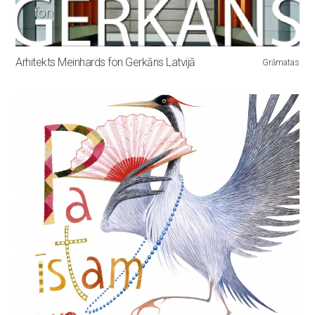
Arhitekts Meinhards fon Gerkāns Latvijā
Grāmatas