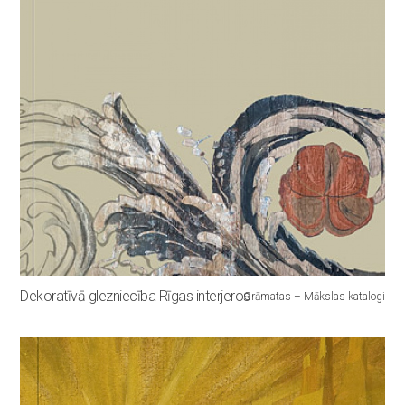
Dekoratīvā glezniecība Rīgas interjeros
Grāmatas – Mākslas katalogi