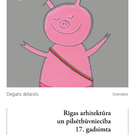
Deguns debesīs
Grāmatas